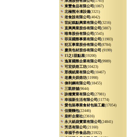
津湧股份有限公司
(1765)
東豐食品有限公司
(1067)
北極熊冷凍設備
(3321)
老食說有限公司
(4042)
世紀糕點興業有限公司
(3216)
直興興業股份有限公司
(5887)
唯隼股份有限公司
(5545)
菲采國際事業有限公司
(11903)
犯五事業股份有限公司
(8784)
慶美包材股份有限公司
(9199)
15之1甜點屋
(19200)
逸富國際企業有限公司
(9989)
可宏烘焙工坊
(10423)
眾橫紙業有限公司
(10467)
老農夫烘焙坊
(11998)
偉利鋼有限公司
(18455)
三凱餅舖
(9644)
詠糧實業有限公司
(27981)
幸福新生活有限公司
(11774)
愛包裝專業食材包裝工廠
(17054)
佳樂麵包
(22446)
皇軒企業社
(23616)
永大紙袋實業有限公司
(24841)
芳丞有限公司
(21160)
幸福手作食品坊
(21922)