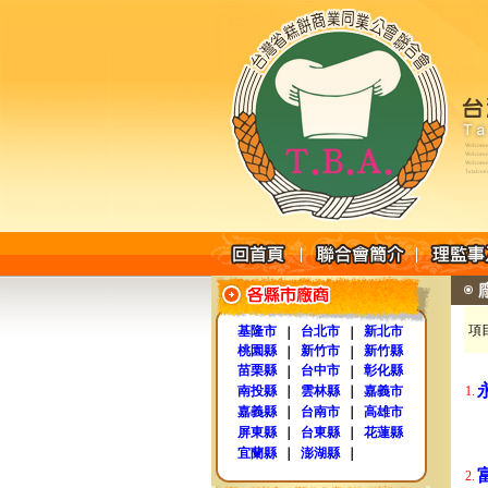
項
基隆市
台北市
新北市
｜
｜
桃園縣
新竹市
新竹縣
｜
｜
苗栗縣
台中市
彰化縣
｜
｜
南投縣
｜
雲林縣
｜
嘉義市
1.
嘉義縣
｜
台南市
｜
高雄市
屏東縣
｜
台東縣
｜
花蓮縣
宜蘭縣
｜
澎湖縣
｜
2.