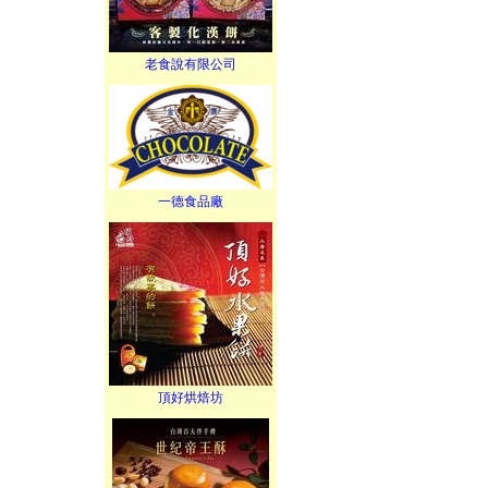
老食說有限公司
一德食品廠
頂好烘焙坊