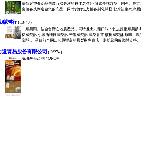
富佰客塑膠食品包裝容器是您的最佳選擇!不論您要找方型、圓型、長方
富佰客找到適合您的商品，同時我們也支援客製化開模!快來訂製您專屬
鳳梨灣行
( 13448 )
「鳳梨灣」結合台灣在地農產品，同時推出九種口味：剝皮辣椒鳳梨酥‧
糬鳳梨酥‧小米酒桂圓鳳梨酥‧芒果鳳梨酥‧鳳梨薯道‧核桃鳳梨酥‧原味土鳳
梨酥..。是目前全國口味最豐富的鳳梨酥專賣店，期盼您的鼓勵與支持。
力遠貿易股份有限公司
( 26274 )
安琪酵母台灣區總代理