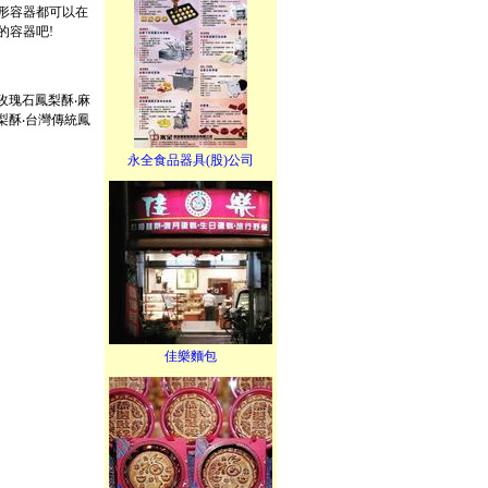
形容器都可以在
的容器吧!
玫瑰石鳳梨酥‧麻
梨酥‧台灣傳統鳳
永全食品器具(股)公司
佳樂麵包