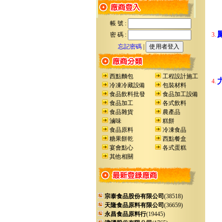
帳 號 :
密 碼 :
3.
忘記密碼
|
西點麵包
工程設計施工
4.
冷凍冷藏設備
包裝材料
食品飲料批發
食品加工設備
食品加工
各式飲料
食品雜貨
農產品
滷味
糕餅
食品原料
冷凍食品
糖果餅乾
西點餐盒
宴會點心
各式蛋糕
其他相關
宗泰食品股份有限公司
(38518)
天隆食品原料有限公司
(36659)
永昌食品原料行
(19445)