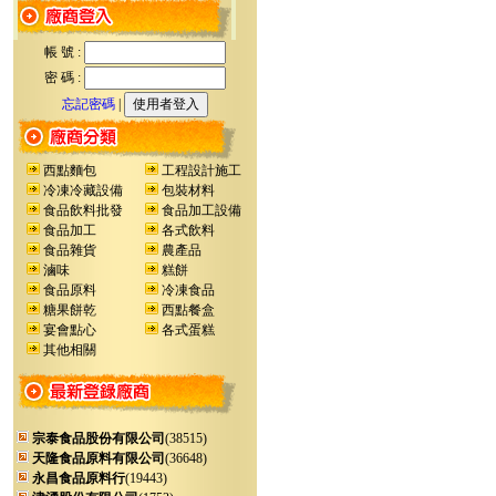
帳 號 :
密 碼 :
忘記密碼
|
西點麵包
工程設計施工
冷凍冷藏設備
包裝材料
食品飲料批發
食品加工設備
食品加工
各式飲料
食品雜貨
農產品
滷味
糕餅
食品原料
冷凍食品
糖果餅乾
西點餐盒
宴會點心
各式蛋糕
其他相關
宗泰食品股份有限公司
(38515)
天隆食品原料有限公司
(36648)
永昌食品原料行
(19443)