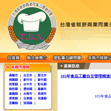
基隆市
台北市
新北市
｜
｜
105年食品工廠自主管理精
桃園縣
新竹市
新竹縣
｜
｜
苗栗縣
台中市
彰化縣
｜
｜
南投縣
｜
雲林縣
｜
嘉義市
嘉義縣
｜
台南市
｜
高雄市
105年
屏東縣
｜
台東縣
｜
花蓮縣
宜蘭縣
｜
澎湖縣
｜