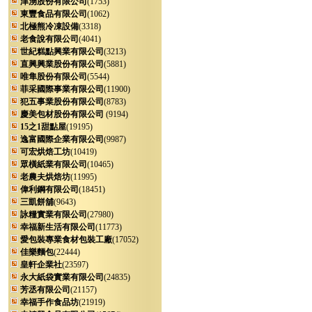
津湧股份有限公司
(1753)
東豐食品有限公司
(1062)
北極熊冷凍設備
(3318)
老食說有限公司
(4041)
世紀糕點興業有限公司
(3213)
直興興業股份有限公司
(5881)
唯隼股份有限公司
(5544)
菲采國際事業有限公司
(11900)
犯五事業股份有限公司
(8783)
慶美包材股份有限公司
(9194)
15之1甜點屋
(19195)
逸富國際企業有限公司
(9987)
可宏烘焙工坊
(10419)
眾橫紙業有限公司
(10465)
老農夫烘焙坊
(11995)
偉利鋼有限公司
(18451)
三凱餅舖
(9643)
詠糧實業有限公司
(27980)
幸福新生活有限公司
(11773)
愛包裝專業食材包裝工廠
(17052)
佳樂麵包
(22444)
皇軒企業社
(23597)
永大紙袋實業有限公司
(24835)
芳丞有限公司
(21157)
幸福手作食品坊
(21919)