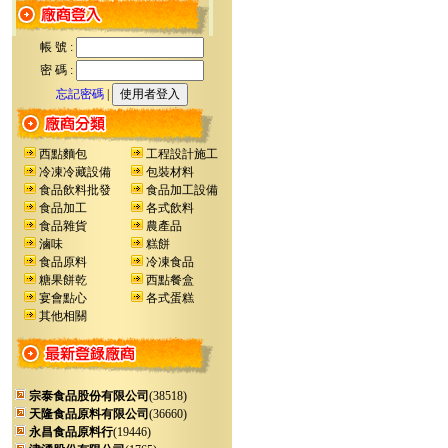
帳 號 :
密 碼 :
忘記密碼
|
西點麵包
工程設計施工
冷凍冷藏設備
包裝材料
食品飲料批發
食品加工設備
食品加工
各式飲料
食品雜貨
農產品
滷味
糕餅
食品原料
冷凍食品
糖果餅乾
西點餐盒
宴會點心
各式蛋糕
其他相關
宗泰食品股份有限公司
(38518)
天隆食品原料有限公司
(36660)
永昌食品原料行
(19446)