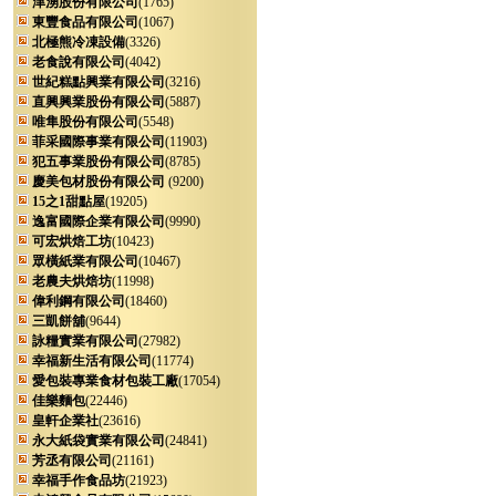
津湧股份有限公司
(1765)
東豐食品有限公司
(1067)
北極熊冷凍設備
(3326)
老食說有限公司
(4042)
世紀糕點興業有限公司
(3216)
直興興業股份有限公司
(5887)
唯隼股份有限公司
(5548)
菲采國際事業有限公司
(11903)
犯五事業股份有限公司
(8785)
慶美包材股份有限公司
(9200)
15之1甜點屋
(19205)
逸富國際企業有限公司
(9990)
可宏烘焙工坊
(10423)
眾橫紙業有限公司
(10467)
老農夫烘焙坊
(11998)
偉利鋼有限公司
(18460)
三凱餅舖
(9644)
詠糧實業有限公司
(27982)
幸福新生活有限公司
(11774)
愛包裝專業食材包裝工廠
(17054)
佳樂麵包
(22446)
皇軒企業社
(23616)
永大紙袋實業有限公司
(24841)
芳丞有限公司
(21161)
幸福手作食品坊
(21923)