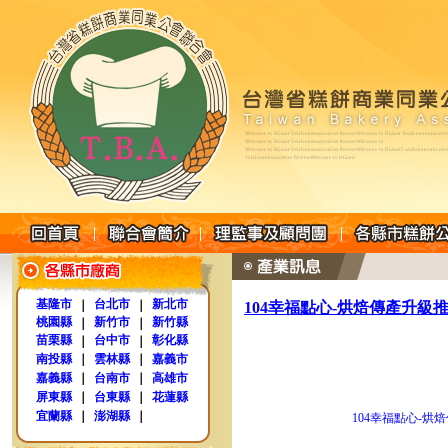
基隆市
台北市
新北市
｜
｜
104幸福點心-烘焙傳產升級
桃園縣
新竹市
新竹縣
｜
｜
苗栗縣
台中市
彰化縣
｜
｜
南投縣
｜
雲林縣
｜
嘉義市
嘉義縣
｜
台南市
｜
高雄市
屏東縣
｜
台東縣
｜
花蓮縣
宜蘭縣
｜
澎湖縣
｜
104幸福點心-